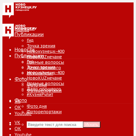
Новости
Публикации
Гид
Точка зрения
Новости
Новокузнецк-400
Публикации
НовоKUZнечане
Гид
Прямые вопросы
Точка зрения
Дело прошлого
Новокузнецк-400
#КузняРулит
НовоKUZнечане
Фото
Прямые вопросы
Фото дня
Дело прошлого
Фоторепортажи
#КузняРулит
Фото
VK
Фото дня
ОК
Фоторепортажи
Youtube
VK
Искать
ОК
Youtube