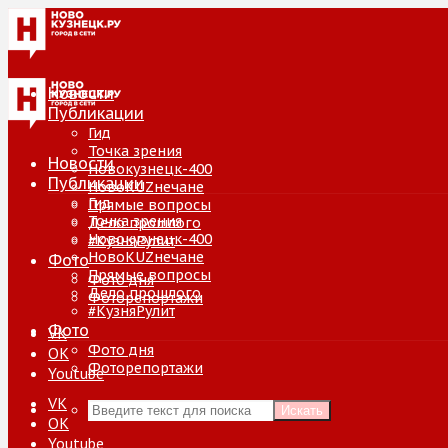
Новости
Публикации
Гид
Точка зрения
Новости
Новокузнецк-400
Публикации
НовоKUZнечане
Гид
Прямые вопросы
Точка зрения
Дело прошлого
Новокузнецк-400
#КузняРулит
НовоKUZнечане
Фото
Прямые вопросы
Фото дня
Дело прошлого
Фоторепортажи
#КузняРулит
Фото
VK
Фото дня
ОК
Фоторепортажи
Youtube
VK
Искать
ОК
Youtube