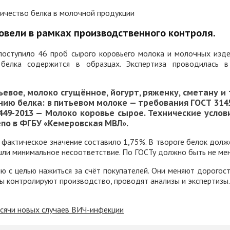
овели в рамках производственного контроля.
оступило 46 проб сырого коровьего молока и молочных издел
белка содержится в образцах. Экспертиза проводилась в
евое, молоко сгущённое, йогурт, ряженку, сметану и
нию белка:
в
питьевом молоке — требования ГОСТ 3145
49-2013 — Молоко коровье сырое. Технические услови
епо в ФГБУ «Кемеровская МВЛ».
 фактическое значение составило 1,75%. В твороге белок долж
шли минимальное несоответствие. По ГОСТу должно быть не мен
 с целью нажиться за счёт покупателей. Они меняют дорогост
ы контролируют производство, проводят анализы и экспертизы.
ысячи новых случаев ВИЧ-инфекции