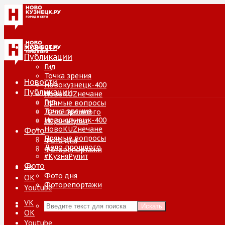
Новости
Публикации
Гид
Точка зрения
Новости
Новокузнецк-400
Публикации
НовоKUZнечане
Гид
Прямые вопросы
Точка зрения
Дело прошлого
Новокузнецк-400
#КузняРулит
НовоKUZнечане
Фото
Прямые вопросы
Фото дня
Дело прошлого
Фоторепортажи
#КузняРулит
Фото
VK
Фото дня
ОК
Фоторепортажи
Youtube
VK
Искать
ОК
Youtube