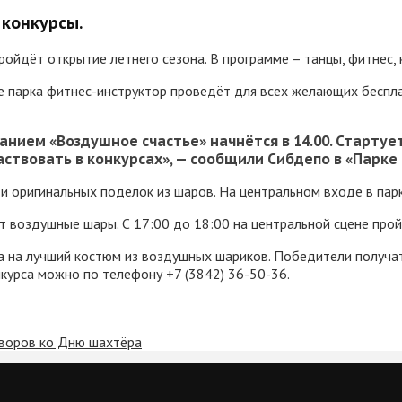
 конкурсы.
ойдёт открытие летнего сезона. В программе – танцы, фитнес, 
ке парка фитнес-инструктор проведёт для всех желающих бесп
нием «Воздушное счастье» начнётся в 14.00. Стартуе
ствовать в конкурсах», — сообщили Сибдепо в «Парке 
к и оригинальных поделок из шаров. На центральном входе в п
ят воздушные шары. С 17:00 до 18:00 на центральной сцене про
са на лучший костюм из воздушных шариков. Победители получа
онкурса можно по телефону +7 (3842) 36-50-36.
дворов ко Дню шахтёра