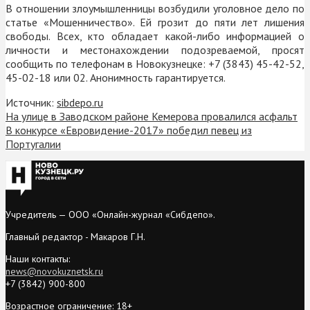
В отношении злоумышленницы возбудили уголовное дело по
статье «Мошенничество». Ей грозит до пяти лет лишения
свободы. Всех, кто обладает какой-либо информацией о
личности и местонахождении подозреваемой,
просят
сообщить по телефонам в Новокузнецке: +7 (3843) 45-42-52,
45-02-18 или 02. Анонимность гарантируется.
Источник:
sibdepo.ru
На улице в Заводском районе Кемерова провалился асфальт
В конкурсе «Евровидение-2017» победил певец из
Португалии
Учредитель — ООО «Онлайн-журнал «Сибдепо».
Главный редактор - Макаров Г.Н.
Наши контакты:
news@novokuznetsk.ru
+7 (3842) 900-800
Возрастное ограничение: 18+