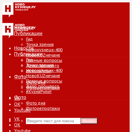
Новости
Публикации
Гид
Точка зрения
Новости
Новокузнецк-400
Публикации
НовоKUZнечане
Гид
Прямые вопросы
Точка зрения
Дело прошлого
Новокузнецк-400
#КузняРулит
НовоKUZнечане
Фото
Прямые вопросы
Фото дня
Дело прошлого
Фоторепортажи
#КузняРулит
Фото
VK
Фото дня
ОК
Фоторепортажи
Youtube
VK
Искать
ОК
Youtube