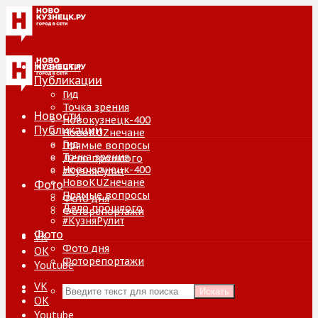
Новости
Публикации
Гид
Точка зрения
Новости
Новокузнецк-400
Публикации
НовоKUZнечане
Гид
Прямые вопросы
Точка зрения
Дело прошлого
Новокузнецк-400
#КузняРулит
НовоKUZнечане
Фото
Прямые вопросы
Фото дня
Дело прошлого
Фоторепортажи
#КузняРулит
Фото
VK
Фото дня
ОК
Фоторепортажи
Youtube
VK
Искать
ОК
Youtube