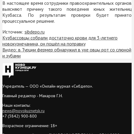
В настоящее время сотрудники правоохранительных органов
выясняют причину такого поведения юных жительниц
Кузбасса. По результатам проверки будет принято
процессуальное решение.
Источник:
sibdepo.ru
Кузбассовцы собрали достаточно крови для 3-летнего
новокузнечанина, он пошёл на поправку
Видео: в Турции фермер обнаружил в ухе овцы рот со слюной
и зубами
Учредитель — ООО «Онлайн-журнал «Сибдепо».
Главный редактор - Макаров Г.Н.
Наши контакты:
news@novokuznetsk.ru
+7 (3842) 900-800
Возрастное ограничение: 18+