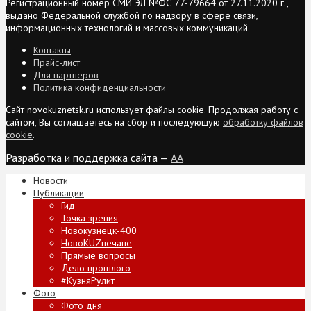
Регистрационный номер СМИ ЭЛ №ФС 77-79664 от 27.11.2020 г.,
выдано Федеральной службой по надзору в сфере связи,
информационных технологий и массовых коммуникаций
Контакты
Прайс-лист
Для партнеров
Политика конфиденциальности
Сайт novokuznetsk.ru использует файлы cookie. Продолжая работу с
сайтом, Вы соглашаетесь на сбор и последующую
обработку файлов
cookie
.
Разработка и поддержка сайта —
AA
Новости
Публикации
Гид
Точка зрения
Новокузнецк-400
НовоKUZнечане
Прямые вопросы
Дело прошлого
#КузняРулит
Фото
Фото дня