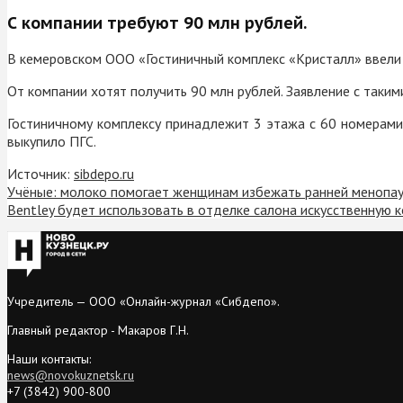
С компании требуют 90 млн рублей.
В кемеровском ООО «Гостиничный комплекс «Кристалл» ввели
От компании хотят получить 90 млн рублей. Заявление с так
Гостиничному комплексу принадлежит 3 этажа с 60 номерами
выкупило ПГС.
Источник:
sibdepo.ru
Учёные: молоко помогает женщинам избежать ранней менопа
Bentley будет использовать в отделке салона искусственную к
Учредитель — ООО «Онлайн-журнал «Сибдепо».
Главный редактор - Макаров Г.Н.
Наши контакты:
news@novokuznetsk.ru
+7 (3842) 900-800