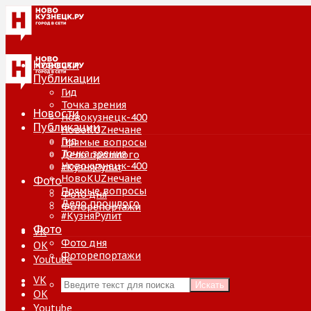
Новости
Публикации
Гид
Точка зрения
Новости
Новокузнецк-400
Публикации
НовоKUZнечане
Гид
Прямые вопросы
Точка зрения
Дело прошлого
Новокузнецк-400
#КузняРулит
НовоKUZнечане
Фото
Прямые вопросы
Фото дня
Дело прошлого
Фоторепортажи
#КузняРулит
Фото
VK
Фото дня
ОК
Фоторепортажи
Youtube
VK
Искать
ОК
Youtube