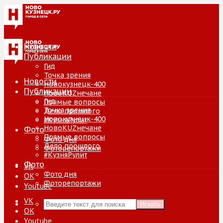
Новости
Публикации
Гид
Точка зрения
Новости
Новокузнецк-400
Публикации
НовоKUZнечане
Гид
Прямые вопросы
Точка зрения
Дело прошлого
Новокузнецк-400
#КузняРулит
НовоKUZнечане
Фото
Прямые вопросы
Фото дня
Дело прошлого
Фоторепортажи
#КузняРулит
Фото
VK
Фото дня
ОК
Фоторепортажи
Youtube
VK
Искать
ОК
Youtube