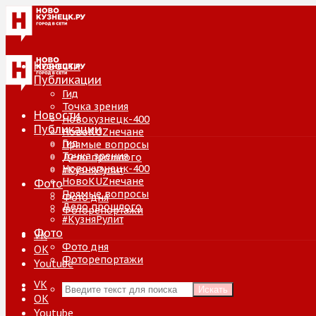
Новости
Публикации
Гид
Точка зрения
Новости
Новокузнецк-400
Публикации
НовоKUZнечане
Гид
Прямые вопросы
Точка зрения
Дело прошлого
Новокузнецк-400
#КузняРулит
НовоKUZнечане
Фото
Прямые вопросы
Фото дня
Дело прошлого
Фоторепортажи
#КузняРулит
Фото
VK
Фото дня
ОК
Фоторепортажи
Youtube
VK
Искать
ОК
Youtube