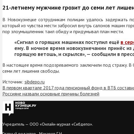
21-летнему мужчине грозит до семи лет лишен
В Новокузнецке сотрудникам полиции удалось задержать 
который из чувства мести забросил внутрь салонов машин го
пор злоумышленник таил обиду и придумывал план мести.
«Сигнал о горящих машинах поступил ещё
в се
ему. В ночное время новокузнечанин принёс из
горящую ветошь, и скрылся», — сообщили в прес
В настоящее время подозреваемого заключили под стражу. В 
семи лет лишения свободы.
Источник:
sibdepo.ru
В первом квартале 2017 года пенсионный фонд в ВТБ состав
Россияне назвали основные причины болезней
Учредитель — ООО «Онлайн-журнал «Сибдепо».
Главный редактор - Макаров Г.Н.