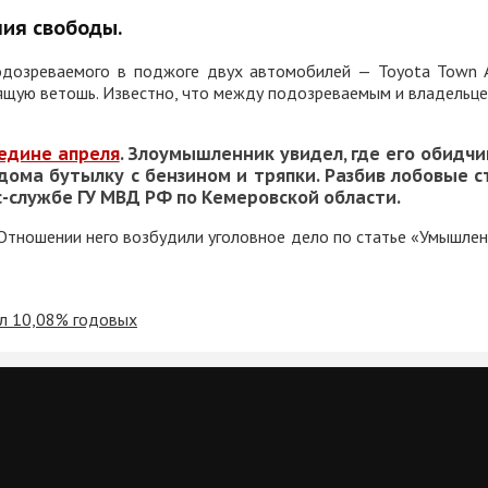
ия свободы.
подозреваемого в поджоге двух автомобилей —
Toyota Town 
рящую ветошь. Известно, что между подозреваемым и владельце
редине апреля
.
Злоумышленник увидел, где его обидчи
 дома бутылку с бензином и тряпки. Разбив лобовые с
с-службе ГУ МВД РФ по Кемеровской области.
Отношении него возбудили уголовное дело по статье
«Умышленн
ил 10,08% годовых