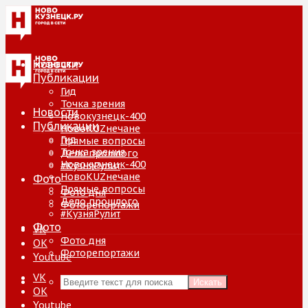
Новости
Публикации
Гид
Точка зрения
Новости
Новокузнецк-400
Публикации
НовоKUZнечане
Гид
Прямые вопросы
Точка зрения
Дело прошлого
Новокузнецк-400
#КузняРулит
НовоKUZнечане
Фото
Прямые вопросы
Фото дня
Дело прошлого
Фоторепортажи
#КузняРулит
Фото
VK
Фото дня
ОК
Фоторепортажи
Youtube
VK
Искать
ОК
Youtube