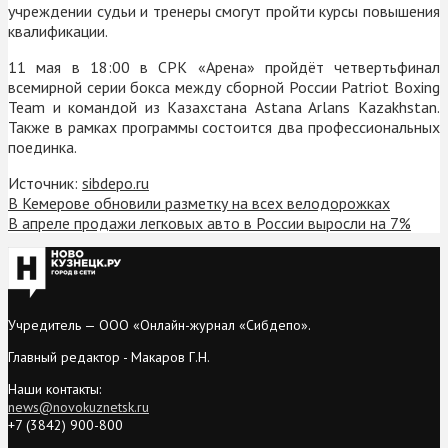
учреждении судьи и тренеры смогут пройти курсы повышения
квалификации.
11 мая в 18:00 в СРК «Арена» пройдёт
четвертьфинал
всемирной серии бокса между сборной России Patriot Boxing
Team и командой из Казахстана Astana Arlans Kazakhstan.
Также в рамках программы состоится два профессиональных
поединка.
Источник:
sibdepo.ru
В Кемерове обновили разметку на всех велодорожках
В апреле продажи легковых авто в России выросли на 7%
Учредитель — ООО «Онлайн-журнал «Сибдепо».
Главный редактор - Макаров Г.Н.
Наши контакты:
news@novokuznetsk.ru
+7 (3842) 900-800