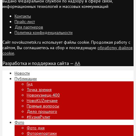
выдано Федеральной службой по надзору в сфере связи,
информационных технологий и массовых коммуникаций
Контакты
Прайс-лист
Для партнеров
Политика конфиденциальности
Сайт novokuznetsk.ru использует файлы cookie. Продолжая работу с
сайтом, Вы соглашаетесь на сбор и последующую
обработку файлов
cookie
.
Разработка и поддержка сайта —
AA
Новости
Публикации
Гид
Точка зрения
Новокузнецк-400
НовоKUZнечане
Прямые вопросы
Дело прошлого
#КузняРулит
Фото
Фото дня
Фоторепортажи