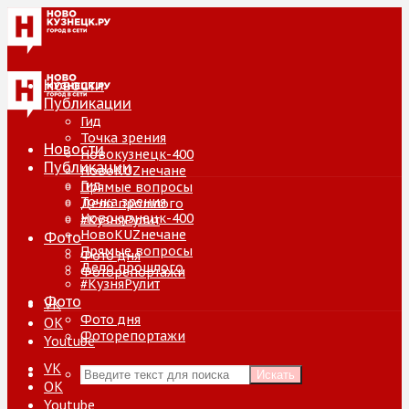
Новости
Публикации
Гид
Точка зрения
Новости
Новокузнецк-400
Публикации
НовоKUZнечане
Гид
Прямые вопросы
Точка зрения
Дело прошлого
Новокузнецк-400
#КузняРулит
НовоKUZнечане
Фото
Прямые вопросы
Фото дня
Дело прошлого
Фоторепортажи
#КузняРулит
Фото
VK
Фото дня
ОК
Фоторепортажи
Youtube
VK
Искать
ОК
Youtube