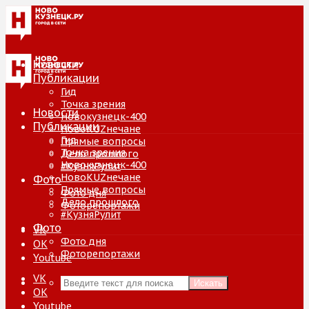
Новости
Публикации
Гид
Точка зрения
Новости
Новокузнецк-400
Публикации
НовоKUZнечане
Гид
Прямые вопросы
Точка зрения
Дело прошлого
Новокузнецк-400
#КузняРулит
НовоKUZнечане
Фото
Прямые вопросы
Фото дня
Дело прошлого
Фоторепортажи
#КузняРулит
Фото
VK
Фото дня
ОК
Фоторепортажи
Youtube
VK
Искать
ОК
Youtube