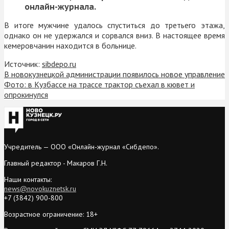
онлайн-журнала.
В итоге мужчине удалось спуститься до третьего этажа,
однако он не удержался и сорвался вниз. В настоящее время
кемеровчанин находится в больнице.
Источник:
sibdepo.ru
В новокузнецкой администрации появилось новое управление
Фото: в Кузбассе на трассе трактор съехал в кювет и
опрокинулся
Учредитель — ООО «Онлайн-журнал «Сибдепо».
Главный редактор - Макаров Г.Н.
Наши контакты:
news@novokuznetsk.ru
+7 (3842) 900-800
Возрастное ограничение: 18+