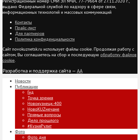
Регистрационный номер СМИ ЭЛ №ФС 77-79664 от 27.11.2020 г.,
выдано Федеральной службой по надзору в сфере связи,
информационных технологий и массовых коммуникаций
Контакты
Прайс-лист
Для партнеров
Политика конфиденциальности
Сайт novokuznetsk.ru использует файлы cookie. Продолжая работу с
сайтом, Вы соглашаетесь на сбор и последующую
обработку файлов
cookie
.
Разработка и поддержка сайта —
AA
Новости
Публикации
Гид
Точка зрения
Новокузнецк-400
НовоKUZнечане
Прямые вопросы
Дело прошлого
#КузняРулит
Фото
Фото дня