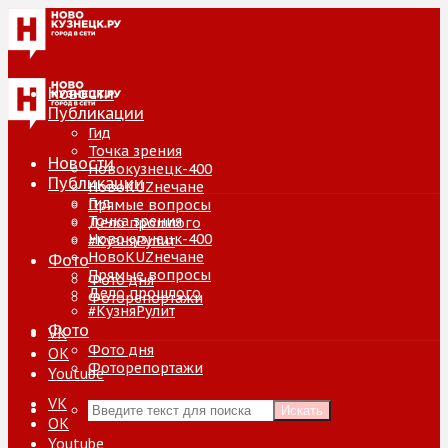
Новости
Публикации
Гид
Точка зрения
Новости
Новокузнецк-400
Публикации
НовоKUZнечане
Гид
Прямые вопросы
Точка зрения
Дело прошлого
Новокузнецк-400
#КузняРулит
НовоKUZнечане
Фото
Прямые вопросы
Фото дня
Дело прошлого
Фоторепортажи
#КузняРулит
Фото
VK
Фото дня
ОК
Фоторепортажи
Youtube
VK
Искать
ОК
Youtube