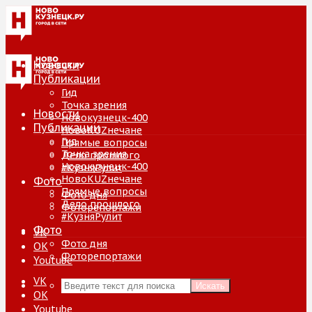
Новости
Публикации
Гид
Точка зрения
Новости
Новокузнецк-400
Публикации
НовоKUZнечане
Гид
Прямые вопросы
Точка зрения
Дело прошлого
Новокузнецк-400
#КузняРулит
НовоKUZнечане
Фото
Прямые вопросы
Фото дня
Дело прошлого
Фоторепортажи
#КузняРулит
Фото
VK
Фото дня
ОК
Фоторепортажи
Youtube
VK
Искать
ОК
Youtube