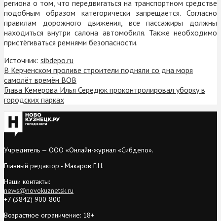
региона о том, что передвигаться на транспортном средстве
подобным образом категорически запрещается. Согласно
правилам дорожного движения, все пассажиры должны
находиться внутри салона автомобиля. Также необходимо
пристёгиваться ремнями безопасности.
Источник:
sibdepo.ru
В Керченском проливе строители подняли со дна моря
самолёт времён ВОВ
Глава Кемерова Илья Середюк проконтролировал уборку в
городских парках
Учредитель — ООО «Онлайн-журнал «Сибдепо».
Главный редактор - Макаров Г.Н.
Наши контакты:
news@novokuznetsk.ru
+7 (3842) 900-800
Возрастное ограничение: 18+