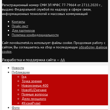
Регистрационный номер СМИ ЭЛ №ФС 77-79664 от 27.11.2020 г.,
выдано Федеральной службой по надзору в сфере связи,
информационных технологий и массовых коммуникаций
Контакты
Прайс-лист
Для партнеров
Политика конфиденциальности
Сайт novokuznetsk.ru использует файлы cookie. Продолжая работу с
сайтом, Вы соглашаетесь на сбор и последующую
обработку файлов
cookie
.
Разработка и поддержка сайта —
AA
Новости
Публикации
Гид
Точка зрения
Новокузнецк-400
НовоKUZнечане
Прямые вопросы
Дело прошлого
#КузняРулит
Фото