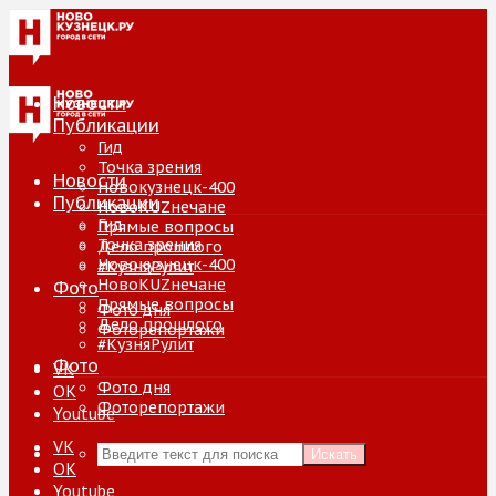
Новости
Публикации
Гид
Точка зрения
Новости
Новокузнецк-400
Публикации
НовоKUZнечане
Гид
Прямые вопросы
Точка зрения
Дело прошлого
Новокузнецк-400
#КузняРулит
НовоKUZнечане
Фото
Прямые вопросы
Фото дня
Дело прошлого
Фоторепортажи
#КузняРулит
Фото
VK
Фото дня
ОК
Фоторепортажи
Youtube
VK
Искать
ОК
Youtube