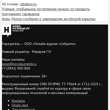
Источник:
sibdepo.ru
Учёные: глобальное потепление можно остановить
поеданием тараканов
Ален Делон сообщил о завершении актёрской карьеры
Учредитель — ООО «Онлайн-журнал «Сибдепо».
Главный редактор - Макаров Г.Н.
Наши контакты:
news@novokuznetsk.ru
+7 (3842) 900-800
Возрастное ограничение: 18+
Регистрационный номер СМИ ЭЛ №ФС 77-79664 от 27.11.2020 г.,
выдано Федеральной службой по надзору в сфере связи,
информационных технологий и массовых коммуникаций
Контакты
Прайс-лист
Для партнеров