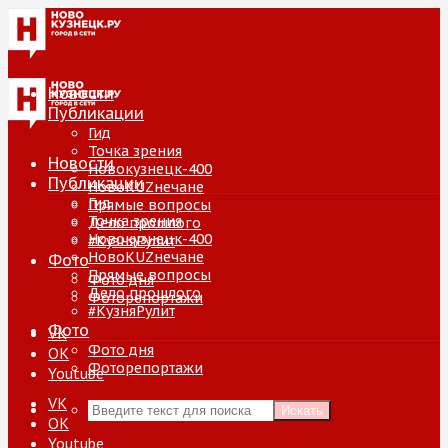
Новости
Публикации
Гид
Точка зрения
Новости
Новокузнецк-400
Публикации
НовоKUZнечане
Гид
Прямые вопросы
Точка зрения
Дело прошлого
Новокузнецк-400
#КузняРулит
НовоKUZнечане
Фото
Прямые вопросы
Фото дня
Дело прошлого
Фоторепортажи
#КузняРулит
Фото
VK
Фото дня
ОК
Фоторепортажи
Youtube
VK
Искать
ОК
Youtube