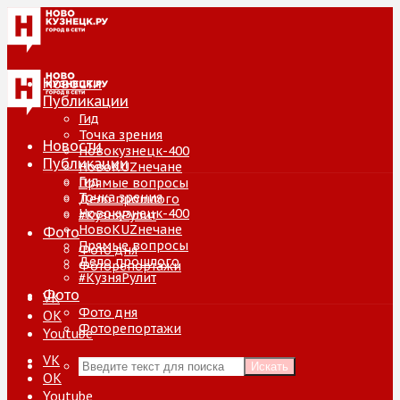
Новости
Публикации
Гид
Точка зрения
Новости
Новокузнецк-400
Публикации
НовоKUZнечане
Гид
Прямые вопросы
Точка зрения
Дело прошлого
Новокузнецк-400
#КузняРулит
НовоKUZнечане
Фото
Прямые вопросы
Фото дня
Дело прошлого
Фоторепортажи
#КузняРулит
Фото
VK
Фото дня
ОК
Фоторепортажи
Youtube
VK
Искать
ОК
Youtube