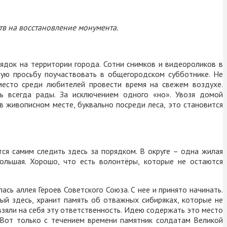
в на восстановление монумента.
ядок на территории города. Сотни снимков и видеороликов в
ную просьбу поучаствовать в общегородском субботнике. Не
место среди любителей провести время на свежем воздухе.
ь всегда рады. За исключением одного «но». Увозя домой
в живописном месте, буквально посреди леса, это становится
тся самим следить здесь за порядком. В округе – одна жилая
ольшая. Хорошо, что есть волонтёры, которые не остаются
сь аллея Героев Советского Союза. С нее и принято начинать.
ый здесь, хранит память об отважных сибиряках, которые не
взяли на себя эту ответственность. Идею содержать это место
Вот только с течением времени памятник солдатам Великой