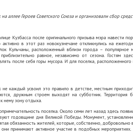
а аллее Героев Советского Союза и организовали сбор средст
лице Кузбасса после оригинального призыва мэра навести пор
о активно в этот раз новокузнечане откликнулись на ежегод
елок Кульчаны, расположенный вблизи города – популярное 
иблизительно равное, независимо от сезона. Гостям здес
ять после себя горы мусора. И для поселка, расположенного 
уж не каждый усвоил это правило в детстве, местным приходи
ются, дружным строем выходят на субботник. Территория б
к нему зону отдыха.
примечательность поселка. Около семи лет назад здесь появила
твуют годовщине дня Великой Победы. Монумент, установленн
вятая обязанность жителей, которые, собственно, добровольно 
они принимают активное участие в подобных мероприятиях. 