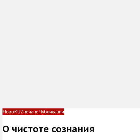
НовоKUZнечане
Публикации
О чистоте сознания