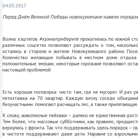
04.05.2017
Перед Днём Великой Победы новокузнечане навели порядок н
Волна хэштегов
#кузнюприберите
прокатилась по южной сто
различных соцсетях позволяют рассуждать о том, наскольк
остались в стороне и жители Новокузнецкого района. Пос
Количество желающих побывать в местном доме отдыха пр
положительные эмоции, некоторые горожане позволяют оставл
настоящей проблемой.
Есть хорошая поговорка: чисто там, где не мусорят. И раз 
пятиэтажка на 70 квартир. Каждую весну соседи объединя
безучастными: помогают расчищать лес, а также прилегающую 
К слову, живописные пейзажи – далеко не единственная досто
Тем более, что массовые субботники, как правило, предшес
вернулись с фронта. Так что поддерживать здесь порядок – с
в чистоте поддерживают даже дети. Наравне со взрослыми 