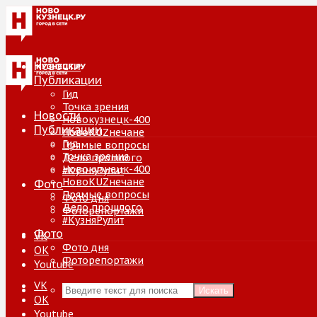
Новости
Публикации
Гид
Точка зрения
Новости
Новокузнецк-400
Публикации
НовоKUZнечане
Гид
Прямые вопросы
Точка зрения
Дело прошлого
Новокузнецк-400
#КузняРулит
НовоKUZнечане
Фото
Прямые вопросы
Фото дня
Дело прошлого
Фоторепортажи
#КузняРулит
Фото
VK
Фото дня
ОК
Фоторепортажи
Youtube
VK
Искать
ОК
Youtube