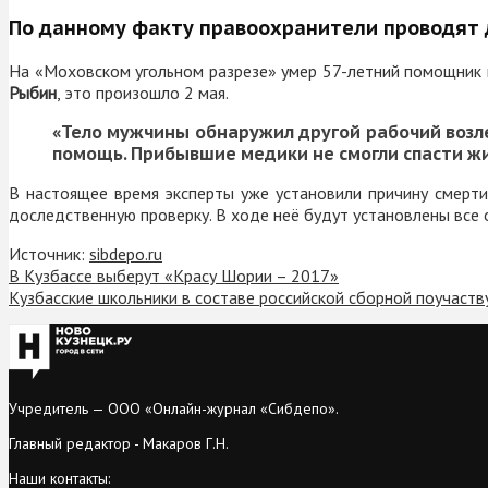
По данному факту правоохранители проводят 
На «Моховском угольном разрезе» умер 57-летний помощник 
Рыбин
, это произошло 2 мая.
«Тело мужчины обнаружил другой рабочий возл
помощь. Прибывшие медики не смогли спасти жи
В настоящее время эксперты уже установили причину смерти
доследственную проверку. В ходе неё будут установлены все
Источник:
sibdepo.ru
В Кузбассе выберут «Красу Шории – 2017»
Кузбасские школьники в составе российской сборной поучаств
Учредитель — ООО «Онлайн-журнал «Сибдепо».
Главный редактор - Макаров Г.Н.
Наши контакты: