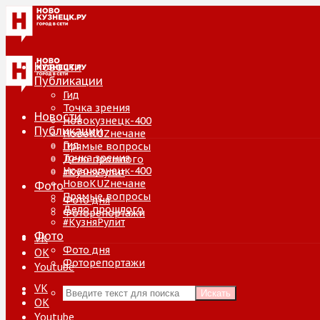
Новости
Публикации
Гид
Точка зрения
Новости
Новокузнецк-400
Публикации
НовоKUZнечане
Гид
Прямые вопросы
Точка зрения
Дело прошлого
Новокузнецк-400
#КузняРулит
НовоKUZнечане
Фото
Прямые вопросы
Фото дня
Дело прошлого
Фоторепортажи
#КузняРулит
Фото
VK
Фото дня
ОК
Фоторепортажи
Youtube
VK
Искать
ОК
Youtube