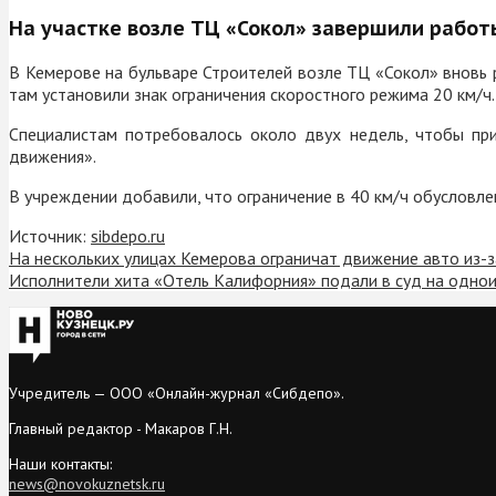
На участке возле ТЦ «Сокол» завершили работ
В Кемерове на бульваре Строителей возле ТЦ «Сокол» вновь 
там установили знак ограничения скоростного режима 20 км/ч.
Специалистам потребовалось около двух недель, чтобы пр
движения».
В учреждении добавили, что ограничение в 40 км/ч обусловл
Источник:
sibdepo.ru
На нескольких улицах Кемерова ограничат движение авто из-
Исполнители хита «Отель Калифорния» подали в суд на однои
Учредитель — ООО «Онлайн-журнал «Сибдепо».
Главный редактор - Макаров Г.Н.
Наши контакты:
news@novokuznetsk.ru