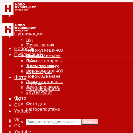
Новости
Публикации
Гид
Точка зрения
Новости
Новокузнецк-400
Публикации
НовоKUZнечане
Гид
Прямые вопросы
Точка зрения
Дело прошлого
Новокузнецк-400
#КузняРулит
НовоKUZнечане
Фото
Прямые вопросы
Фото дня
Дело прошлого
Фоторепортажи
#КузняРулит
Фото
VK
Фото дня
ОК
Фоторепортажи
Youtube
VK
Искать
ОК
Youtube