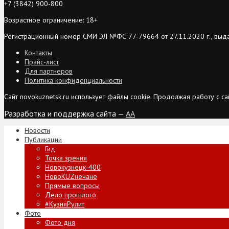
+7 (3842) 900-800
Возрастное ограничение: 18+
Регистрационный номер СМИ ЭЛ №ФС 77-79664 от 27.11.2020 г., выд
Контакты
Прайс-лист
Для партнеров
Политика конфиденциальности
Сайт novokuznetsk.ru использует файлы cookie. Продолжая работу с 
Разработка и поддержка сайта —
AA
Новости
Публикации
Гид
Точка зрения
Новокузнецк-400
НовоKUZнечане
Прямые вопросы
Дело прошлого
#КузняРулит
Фото
Фото дня