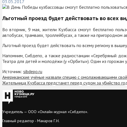
03.05.2017
Льготный проезд будет действовать во всех в
Во вторник, 9 мая, жители Кузбасса смогут бесплатно пол
автобусах, трамваях, троллейбусах, а также на пригородном 
Льготный проезд будет действовать по всему региону в выше
Напомним, Сибдепо, а также радиостанции «Серебряный до
Театра для детей и молодёжи (у «Орбиты»). Один из горожан 
Источник:
sibdepo.ru
Американские учёные назвали специю с омолаживающими сво
Жительница Кузбасса предстанет перед судом за убийство го
Учредитель — ООО «Онлайн-журнал «Сибдепо».
Главный редактор - Макаров Г.Н.