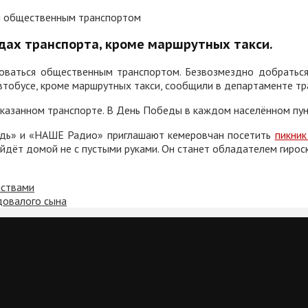
идах транспорта, кроме маршрутных такси.
ьзоваться общественным транспортом. Безвозмездно добраться
автобусе, кроме маршрутных такси, сообщили в департаменте тр
указанном транспорте. В День Победы в каждом населённом пу
ждь» и «НАШЕ Радио» приглашают кемеровчан посетить
пикни
уйдёт домой не с пустыми руками. Он станет обладателем гирос
йствами
довалого сына