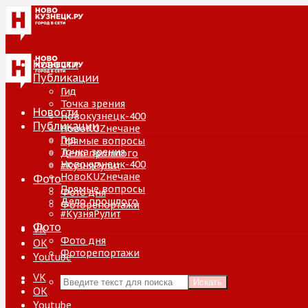
Новости
Публикации
Гид
Точка зрения
Новости
Новокузнецк-400
Публикации
НовоKUZнечане
Гид
Прямые вопросы
Точка зрения
Дело прошлого
Новокузнецк-400
#КузняРулит
НовоKUZнечане
Фото
Прямые вопросы
Фото дня
Дело прошлого
Фоторепортажи
#КузняРулит
Фото
VK
Фото дня
ОК
Фоторепортажи
Youtube
VK
Искать
ОК
Youtube