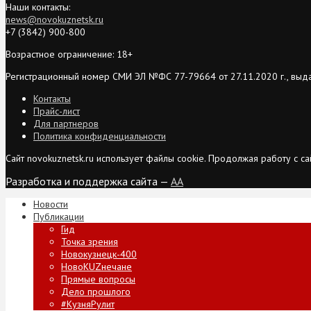
Наши контакты:
news@novokuznetsk.ru
+7 (3842) 900-800
Возрастное ограничение: 18+
Регистрационный номер СМИ ЭЛ №ФС 77-79664 от 27.11.2020 г., выд
Контакты
Прайс-лист
Для партнеров
Политика конфиденциальности
Сайт novokuznetsk.ru использует файлы cookie. Продолжая работу с 
Разработка и поддержка сайта —
AA
Новости
Публикации
Гид
Точка зрения
Новокузнецк-400
НовоKUZнечане
Прямые вопросы
Дело прошлого
#КузняРулит