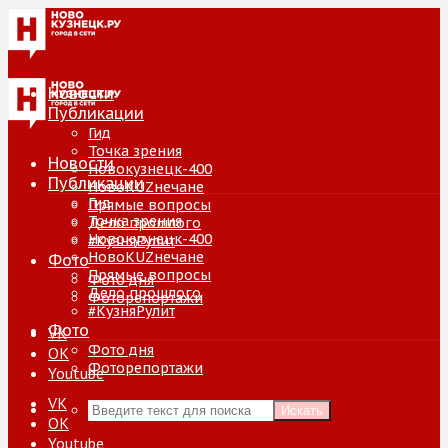
Новости
Публикации
Гид
Точка зрения
Новости
Новокузнецк-400
Публикации
НовоKUZнечане
Гид
Прямые вопросы
Точка зрения
Дело прошлого
Новокузнецк-400
#КузняРулит
НовоKUZнечане
Фото
Прямые вопросы
Фото дня
Дело прошлого
Фоторепортажи
#КузняРулит
Фото
VK
Фото дня
ОК
Фоторепортажи
Youtube
VK
Искать
ОК
Youtube