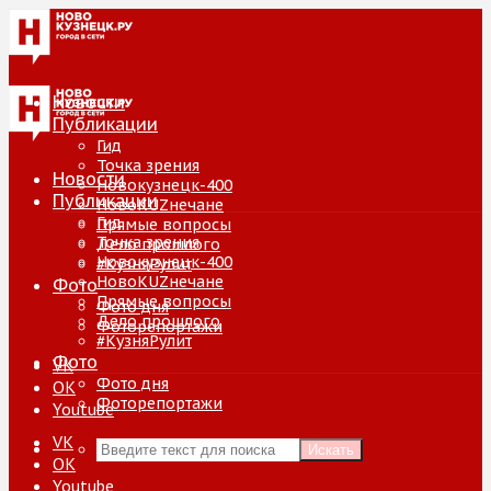
Новости
Публикации
Гид
Точка зрения
Новости
Новокузнецк-400
Публикации
НовоKUZнечане
Гид
Прямые вопросы
Точка зрения
Дело прошлого
Новокузнецк-400
#КузняРулит
НовоKUZнечане
Фото
Прямые вопросы
Фото дня
Дело прошлого
Фоторепортажи
#КузняРулит
Фото
VK
Фото дня
ОК
Фоторепортажи
Youtube
VK
Искать
ОК
Youtube