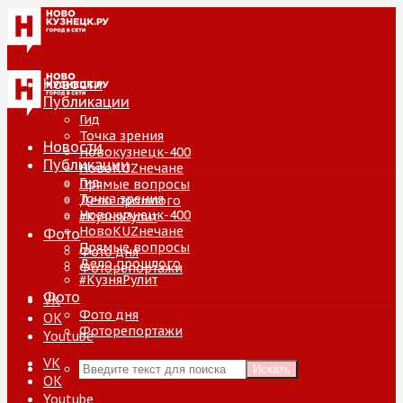
Новости
Публикации
Гид
Точка зрения
Новости
Новокузнецк-400
Публикации
НовоKUZнечане
Гид
Прямые вопросы
Точка зрения
Дело прошлого
Новокузнецк-400
#КузняРулит
НовоKUZнечане
Фото
Прямые вопросы
Фото дня
Дело прошлого
Фоторепортажи
#КузняРулит
Фото
VK
Фото дня
ОК
Фоторепортажи
Youtube
VK
Искать
ОК
Youtube