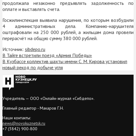
продолжала незаконно предъявлять задолженность по
оплате и выставлять счета.
Госжилинспекция выявила нарушения, по которым возбудили
4 административных дела. Компанию-нарушителя
оштрафовали на 250 000 рублей, а жильцам дома провели
перерасчёт на общую сумму 380 000 рублей.
Источник:
sibdepo.ru
В Тайге встретили поезд «Армия Победы»
В Кузбассе коллектив шахты имени С. М. Кирова установил
новый рекод по добыче угля
Учредитель — ООО «Онлайн-журнал «Сибдепо».
Главный редактор - Макаров Г.Н.
Наши контакты:
news@novokuznetsk.ru
+7 (3842) 900-800