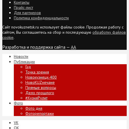
Контакты
Прайс-лист
Для партнеров
Политика конфиденциальности
Сайт novokuznetsk.ru использует файлы cookie. Продолжая работу с
сайтом, Вы соглашаетесь на сбор и последующую
обработку файлов
cookie
.
Разработка и поддержка сайта —
AA
Новости
Публикации
Гид
Точка зрения
Новокузнецк-400
НовоKUZнечане
Прямые вопросы
Дело прошлого
#КузняРулит
Фото
Фото дня
Фоторепортажи
VK
ОК