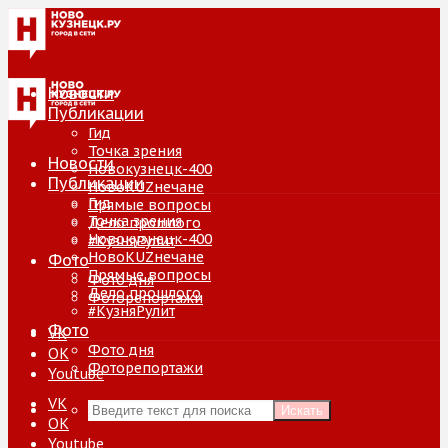
Новости
Публикации
Гид
Точка зрения
Новости
Новокузнецк-400
Публикации
НовоKUZнечане
Гид
Прямые вопросы
Точка зрения
Дело прошлого
Новокузнецк-400
#КузняРулит
НовоKUZнечане
Фото
Прямые вопросы
Фото дня
Дело прошлого
Фоторепортажи
#КузняРулит
Фото
VK
Фото дня
ОК
Фоторепортажи
Youtube
VK
Искать
ОК
Youtube