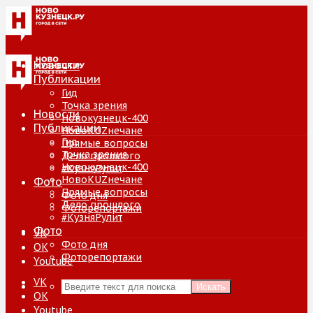
Новости
Публикации
Гид
Точка зрения
Новости
Новокузнецк-400
Публикации
НовоKUZнечане
Гид
Прямые вопросы
Точка зрения
Дело прошлого
Новокузнецк-400
#КузняРулит
НовоKUZнечане
Фото
Прямые вопросы
Фото дня
Дело прошлого
Фоторепортажи
#КузняРулит
Фото
VK
Фото дня
ОК
Фоторепортажи
Youtube
VK
Искать
ОК
Youtube