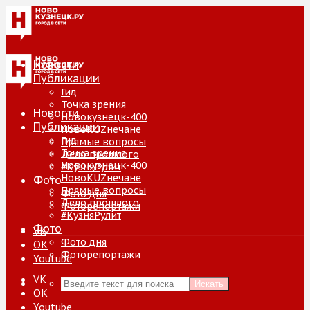
Новости
Публикации
Гид
Точка зрения
Новости
Новокузнецк-400
Публикации
НовоKUZнечане
Гид
Прямые вопросы
Точка зрения
Дело прошлого
Новокузнецк-400
#КузняРулит
НовоKUZнечане
Фото
Прямые вопросы
Фото дня
Дело прошлого
Фоторепортажи
#КузняРулит
Фото
VK
Фото дня
ОК
Фоторепортажи
Youtube
VK
Искать
ОК
Youtube