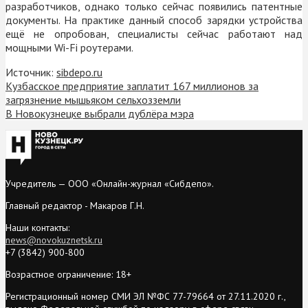
разработчиков, однако только сейчас появились патентные
документы. На практике данный способ зарядки устройства
ещё не опробован, специалисты сейчас работают над
мощными
Wi-Fi
роутерами.
Источник:
sibdepo.ru
Кузбасское предприятие заплатит 167 миллионов за
загрязнение мышьяком сельхозземли
В Новокузнецке выбрали дублёра мэра
Учредитель — ООО «Онлайн-журнал «Сибдепо».
Главный редактор - Макаров Г.Н.
Наши контакты:
news@novokuznetsk.ru
+7 (3842) 900-800
Возрастное ограничение: 18+
Регистрационный номер СМИ ЭЛ №ФС 77-79664 от 27.11.2020 г.,