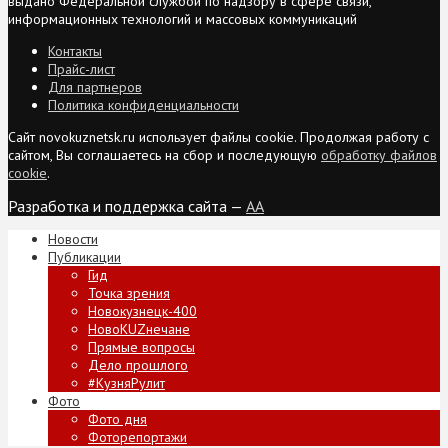
выдано Федеральной службой по надзору в сфере связи,
информационных технологий и массовых коммуникаций
Контакты
Прайс-лист
Для партнеров
Политика конфиденциальности
Сайт novokuznetsk.ru использует файлы cookie. Продолжая работу с
сайтом, Вы соглашаетесь на сбор и последующую
обработку файлов
cookie
.
Разработка и поддержка сайта —
AA
Новости
Публикации
Гид
Точка зрения
Новокузнецк-400
НовоKUZнечане
Прямые вопросы
Дело прошлого
#КузняРулит
Фото
Фото дня
Фоторепортажи