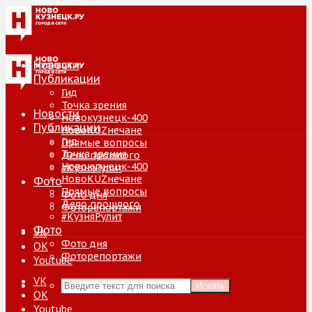
Новости
Публикации
Гид
Точка зрения
Новости
Новокузнецк-400
Публикации
НовоKUZнечане
Гид
Прямые вопросы
Точка зрения
Дело прошлого
Новокузнецк-400
#КузняРулит
НовоKUZнечане
Фото
Прямые вопросы
Фото дня
Дело прошлого
Фоторепортажи
#КузняРулит
Фото
VK
Фото дня
ОК
Фоторепортажи
Youtube
VK
Искать
ОК
Youtube