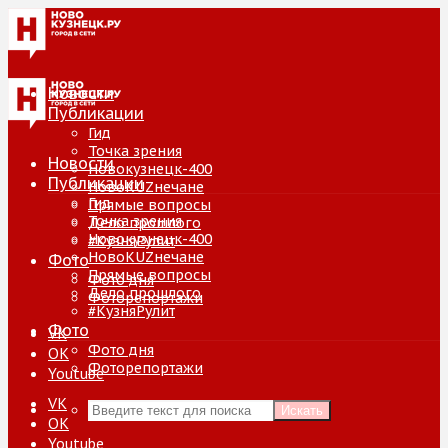
Новости
Публикации
Гид
Точка зрения
Новости
Новокузнецк-400
Публикации
НовоKUZнечане
Гид
Прямые вопросы
Точка зрения
Дело прошлого
Новокузнецк-400
#КузняРулит
НовоKUZнечане
Фото
Прямые вопросы
Фото дня
Дело прошлого
Фоторепортажи
#КузняРулит
Фото
VK
Фото дня
ОК
Фоторепортажи
Youtube
VK
Искать
ОК
Youtube