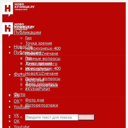
Новости
Публикации
Гид
Точка зрения
Новости
Новокузнецк-400
Публикации
НовоKUZнечане
Гид
Прямые вопросы
Точка зрения
Дело прошлого
Новокузнецк-400
#КузняРулит
НовоKUZнечане
Фото
Прямые вопросы
Фото дня
Дело прошлого
Фоторепортажи
#КузняРулит
Фото
VK
Фото дня
ОК
Фоторепортажи
Youtube
VK
Искать
ОК
Youtube