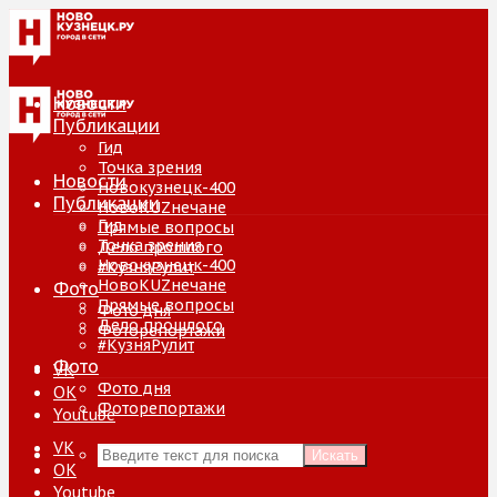
Новости
Публикации
Гид
Точка зрения
Новости
Новокузнецк-400
Публикации
НовоKUZнечане
Гид
Прямые вопросы
Точка зрения
Дело прошлого
Новокузнецк-400
#КузняРулит
НовоKUZнечане
Фото
Прямые вопросы
Фото дня
Дело прошлого
Фоторепортажи
#КузняРулит
Фото
VK
Фото дня
ОК
Фоторепортажи
Youtube
VK
Искать
ОК
Youtube