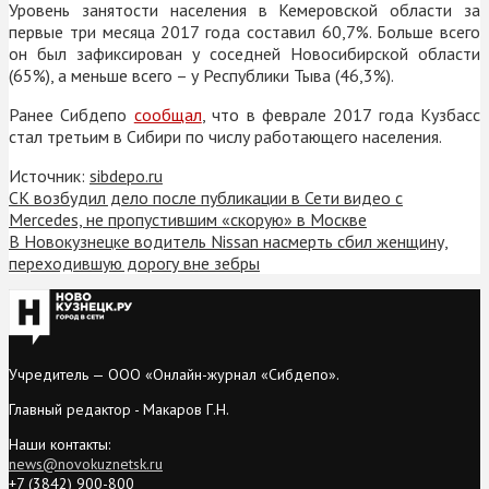
Уровень занятости населения в Кемеровской области за
первые три месяца 2017 года составил 60,7%. Больше всего
он был зафиксирован у соседней Новосибирской области
(65%), а меньше всего – у Республики Тыва (46,3%).
Ранее Сибдепо
сообщал
, что в феврале 2017 года Кузбасс
стал третьим в Сибири по числу работающего населения.
Источник:
sibdepo.ru
СК возбудил дело после публикации в Сети видео с
Mercedes, не пропустившим «скорую» в Москве
В Новокузнецке водитель Nissan насмерть сбил женщину,
переходившую дорогу вне зебры
Учредитель — ООО «Онлайн-журнал «Сибдепо».
Главный редактор - Макаров Г.Н.
Наши контакты:
news@novokuznetsk.ru
+7 (3842) 900-800