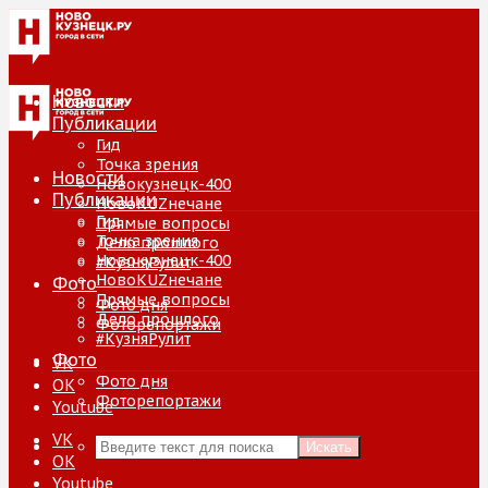
Новости
Публикации
Гид
Точка зрения
Новости
Новокузнецк-400
Публикации
НовоKUZнечане
Гид
Прямые вопросы
Точка зрения
Дело прошлого
Новокузнецк-400
#КузняРулит
НовоKUZнечане
Фото
Прямые вопросы
Фото дня
Дело прошлого
Фоторепортажи
#КузняРулит
Фото
VK
Фото дня
ОК
Фоторепортажи
Youtube
VK
Искать
ОК
Youtube