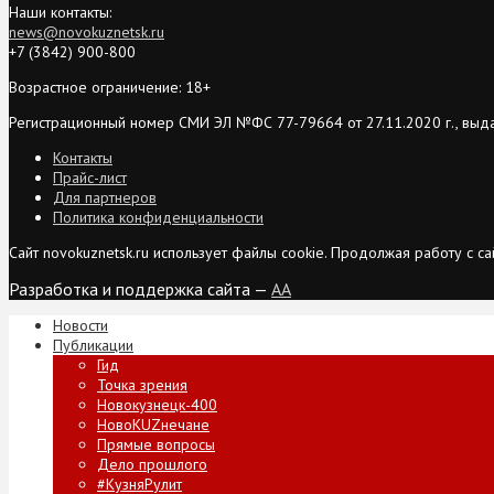
Наши контакты:
news@novokuznetsk.ru
+7 (3842) 900-800
Возрастное ограничение: 18+
Регистрационный номер СМИ ЭЛ №ФС 77-79664 от 27.11.2020 г., выд
Контакты
Прайс-лист
Для партнеров
Политика конфиденциальности
Сайт novokuznetsk.ru использует файлы cookie. Продолжая работу с 
Разработка и поддержка сайта —
AA
Новости
Публикации
Гид
Точка зрения
Новокузнецк-400
НовоKUZнечане
Прямые вопросы
Дело прошлого
#КузняРулит