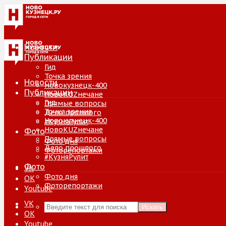
Новости
Публикации
Гид
Точка зрения
Новости
Новокузнецк-400
Публикации
НовоKUZнечане
Гид
Прямые вопросы
Точка зрения
Дело прошлого
Новокузнецк-400
#КузняРулит
НовоKUZнечане
Фото
Прямые вопросы
Фото дня
Дело прошлого
Фоторепортажи
#КузняРулит
Фото
VK
Фото дня
ОК
Фоторепортажи
Youtube
VK
Искать
ОК
Youtube