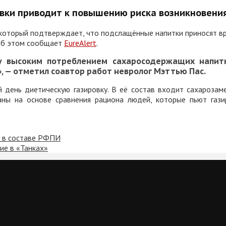
ки приводит к повышению риска возникновения
, который подтверждает, что подслащённые напитки приносят вр
 об этом сообщает
EureAlert
.
 высоким потреблением сахаросодержащих напитк
, — отметил соавтор работ невролог
Мэттью Пас
.
й день диетическую газировку. В её состав входит сахарозам
аны на основе сравнения рациона людей, которые пьют газ
у в составе РФПИ
ие в «Танках»