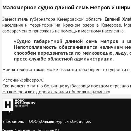
Маломерное судно длиной семь метров и ширин
Заместитель губернатора Кемеровской области
Евгений Хле
населения и территории на Красном озере в Кемерове. Мо
своевременно приезжать на помощь к местному населению.
«Судно габаритной длиной семь метров и ш
Непотопляемость обеспечивается наличием н
способен передвигаться по мелководью, льду, с
пресс-службе областной администрации.
Новая техника также может выходить на берег, что упростит 
Источник:
sibdepo.ru
Скончался по пути в больницу: кузбассовцу поездом отрезало 
На кемеровских дорогах начали обновлять разметку
Учредитель — ООО «Онлайн-журнал «Сибдепо».
Главный редактор - Макаров Г.Н.