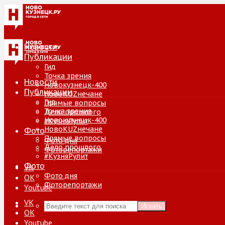
Новости
Публикации
Гид
Точка зрения
Новости
Новокузнецк-400
Публикации
НовоKUZнечане
Гид
Прямые вопросы
Точка зрения
Дело прошлого
Новокузнецк-400
#КузняРулит
НовоKUZнечане
Фото
Прямые вопросы
Фото дня
Дело прошлого
Фоторепортажи
#КузняРулит
Фото
VK
Фото дня
ОК
Фоторепортажи
Youtube
VK
Искать
ОК
Youtube