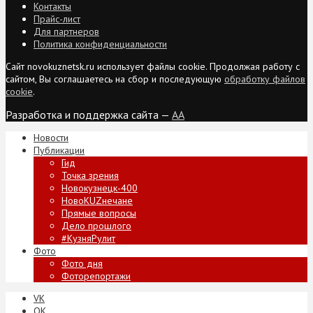
Контакты
Прайс-лист
Для партнеров
Политика конфиденциальности
Сайт novokuznetsk.ru использует файлы cookie. Продолжая работу с
сайтом, Вы соглашаетесь на сбор и последующую
обработку файлов
cookie
.
Разработка и поддержка сайта —
AA
Новости
Публикации
Гид
Точка зрения
Новокузнецк-400
НовоKUZнечане
Прямые вопросы
Дело прошлого
#КузняРулит
Фото
Фото дня
Фоторепортажи
VK
ОК