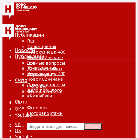
Новости
Публикации
Гид
Точка зрения
Новости
Новокузнецк-400
Публикации
НовоKUZнечане
Гид
Прямые вопросы
Точка зрения
Дело прошлого
Новокузнецк-400
#КузняРулит
НовоKUZнечане
Фото
Прямые вопросы
Фото дня
Дело прошлого
Фоторепортажи
#КузняРулит
Фото
VK
Фото дня
ОК
Фоторепортажи
Youtube
VK
Искать
ОК
Youtube