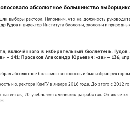
роголосовало абсолютное большинство выборщико
ошли выборы ректора. Напомним, что на должность руководит
ндр Гудов
и директор Института биологии, экологии и природны
а, включённого в избирательный бюллетень. Гудов А
в» – 141; Просеков Александр Юрьевич: «за» – 136, «
.
абрал абсолютное большинство голосов и был избран ректором
ность и.о. ректора КемГУ в январе 2016 года. До этого с 2012
5 патентов, 20 учебно-методических разработок. Он является
Н.