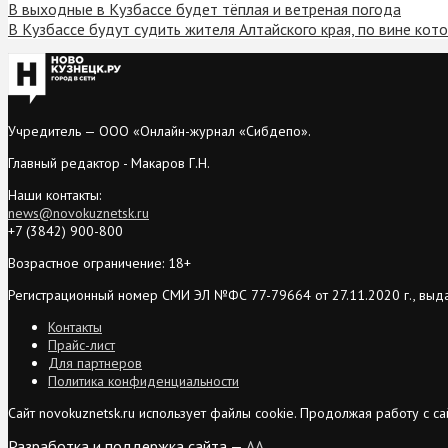
В выходные в Кузбассе будет тёплая и ветреная погода
В Кузбассе будут судить жителя Алтайского края, по вине кот
Учредитель — ООО «Онлайн-журнал «Сибдепо».
Главный редактор - Макаров Г.Н.
Наши контакты:
news@novokuznetsk.ru
+7 (3842) 900-800
Возрастное ограничение: 18+
Регистрационный номер СМИ ЭЛ №ФС 77-79664 от 27.11.2020 г., выд
Контакты
Прайс-лист
Для партнеров
Политика конфиденциальности
Сайт novokuznetsk.ru использует файлы cookie. Продолжая работу с 
Разработка и поддержка сайта —
AA