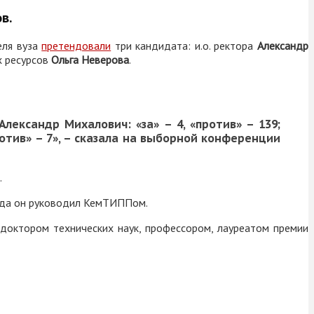
в.
еля вуза
претендовали
три кандидата: и.о. ректора
Александр
х ресурсов
Ольга Неверова
.
лександр Михалович: «за» – 4, «против» – 139;
против» – 7», – сказала на выборной конференции
.
 года он руководил КемТИППом.
 доктором технических наук, профессором, лауреатом премии