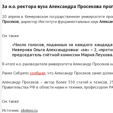
За и.о. ректора вуза Александра Просекова п
20 апреля в Кемеровском государственном университете пр
Просеков
, директор Института фундаментальных наук
Алекса
См. также
«Число голосов, поданных за каждого кандидат
Неверова Ольга Александровна: «за» – 2, «проти
председатель счётной комиссии
Мария Леухова
В итоге и.о. руководителя университета Александр Просеков
н
Ранее Сибдепо
сообщал
, что Александр Просеков занял долж
Александр Просеков – автор более 350 статей и тезисов, 2
Правительства РФ в области науки и техники, профессором РА
См. также
Источник:
sibdepo.ru