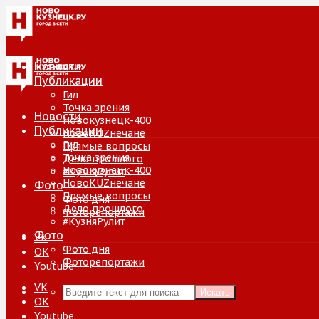
Новости
Публикации
Гид
Точка зрения
Новости
Новокузнецк-400
Публикации
НовоKUZнечане
Гид
Прямые вопросы
Точка зрения
Дело прошлого
Новокузнецк-400
#КузняРулит
НовоKUZнечане
Фото
Прямые вопросы
Фото дня
Дело прошлого
Фоторепортажи
#КузняРулит
Фото
VK
Фото дня
ОК
Фоторепортажи
Youtube
VK
Искать
ОК
Youtube