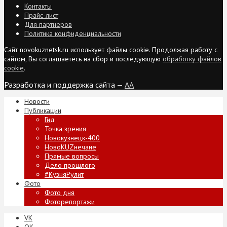
Контакты
Прайс-лист
Для партнеров
Политика конфиденциальности
Сайт novokuznetsk.ru использует файлы cookie. Продолжая работу с
сайтом, Вы соглашаетесь на сбор и последующую
обработку файлов
cookie
.
Разработка и поддержка сайта —
AA
Новости
Публикации
Гид
Точка зрения
Новокузнецк-400
НовоKUZнечане
Прямые вопросы
Дело прошлого
#КузняРулит
Фото
Фото дня
Фоторепортажи
VK
ОК