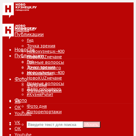
Новости
Публикации
Гид
Точка зрения
Новости
Новокузнецк-400
Публикации
НовоKUZнечане
Гид
Прямые вопросы
Точка зрения
Дело прошлого
Новокузнецк-400
#КузняРулит
НовоKUZнечане
Фото
Прямые вопросы
Фото дня
Дело прошлого
Фоторепортажи
#КузняРулит
Фото
VK
Фото дня
ОК
Фоторепортажи
Youtube
VK
Искать
ОК
Youtube