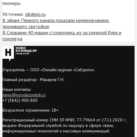
пионеры.
Источник:
sibdepo.ru
В эфире Первого канала показали кемеровчанина,
уронившего светофор
В Словакии 40 машин столкнулись из-за снежной бури и
гололёда
Учредитель — ООО «Онлайн-журнал «Сибдепо».
Главный редактор - Макаров Г.Н.
Наши контакты:
news@novokuznetsk.ru
+7 (3842) 900-800
Возрастное ограничение: 18+
Регистрационный номер СМИ ЭЛ №ФС 77-79664 от 27.11.2020 г.,
выдано Федеральной службой по надзору в сфере связи,
информационных технологий и массовых коммуникаций