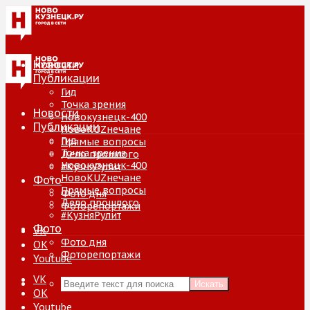
Новости
Публикации
Гид
Точка зрения
Новости
Новокузнецк-400
Публикации
НовоKUZнечане
Гид
Прямые вопросы
Точка зрения
Дело прошлого
Новокузнецк-400
#КузняРулит
НовоKUZнечане
Фото
Прямые вопросы
Фото дня
Дело прошлого
Фоторепортажи
#КузняРулит
Фото
VK
Фото дня
ОК
Фоторепортажи
Youtube
VK
Искать
ОК
Youtube