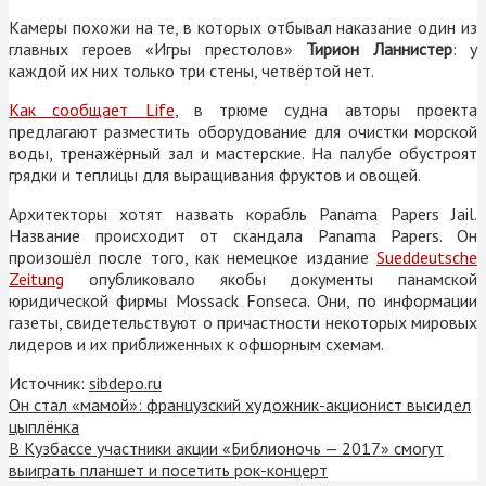
Камеры похожи на те, в которых отбывал наказание один из
главных героев «Игры престолов»
Тирион Ланнистер
: у
каждой их них только три стены, четвёртой нет.
Как сообщает Life
, в трюме судна авторы проекта
предлагают разместить оборудование для очистки морской
воды, тренажёрный зал и мастерские. На палубе обустроят
грядки и теплицы для выращивания фруктов и овощей.
Архитекторы хотят назвать корабль Panama Papers Jail.
Название происходит от скандала Panama Papers. Он
произошёл после того, как немецкое издание
Sueddeutsche
Zeitung
опубликовало якобы документы панамской
юридической фирмы Mossack Fonseca. Они, по информации
газеты, свидетельствуют о причастности некоторых мировых
лидеров и их приближенных к офшорным схемам.
Источник:
sibdepo.ru
Он стал «мамой»: французский художник-акционист высидел
цыплёнка
В Кузбассе участники акции «Библионочь — 2017» смогут
выиграть планшет и посетить рок-концерт