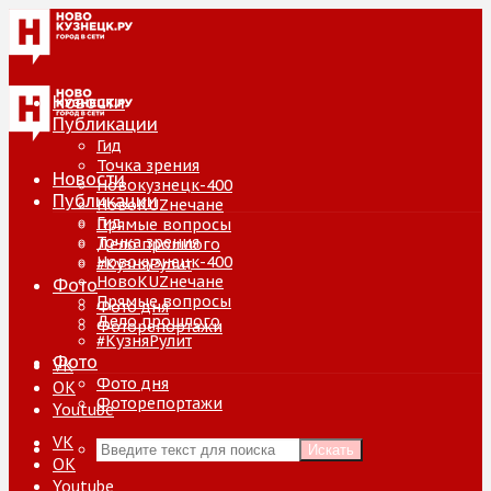
Новости
Публикации
Гид
Точка зрения
Новости
Новокузнецк-400
Публикации
НовоKUZнечане
Гид
Прямые вопросы
Точка зрения
Дело прошлого
Новокузнецк-400
#КузняРулит
НовоKUZнечане
Фото
Прямые вопросы
Фото дня
Дело прошлого
Фоторепортажи
#КузняРулит
Фото
VK
Фото дня
ОК
Фоторепортажи
Youtube
VK
Искать
ОК
Youtube