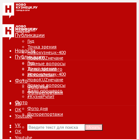
Новости
Публикации
Гид
Точка зрения
Новости
Новокузнецк-400
Публикации
НовоKUZнечане
Гид
Прямые вопросы
Точка зрения
Дело прошлого
Новокузнецк-400
#КузняРулит
НовоKUZнечане
Фото
Прямые вопросы
Фото дня
Дело прошлого
Фоторепортажи
#КузняРулит
Фото
VK
Фото дня
ОК
Фоторепортажи
Youtube
VK
Искать
ОК
Youtube