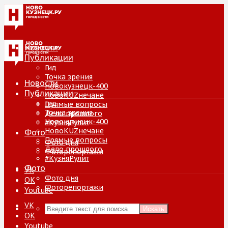
Новости
Публикации
Гид
Точка зрения
Новости
Новокузнецк-400
Публикации
НовоKUZнечане
Гид
Прямые вопросы
Точка зрения
Дело прошлого
Новокузнецк-400
#КузняРулит
НовоKUZнечане
Фото
Прямые вопросы
Фото дня
Дело прошлого
Фоторепортажи
#КузняРулит
Фото
VK
Фото дня
ОК
Фоторепортажи
Youtube
VK
Искать
ОК
Youtube