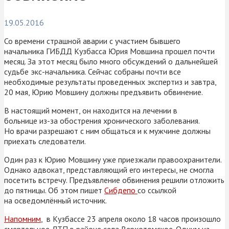
19.05.2016
Со времени страшной аварии с участием бывшего
начальника ГИБДД Кузбасса Юрия Мовшина прошел почти
месяц. За этот месяц было много обсуждений о дальнейшей
судьбе экс-начальника. Сейчас собраны почти все
необходимые результаты проведенных экспертиз и
завтра,
20 мая, Юрию Мовшину должны предъявить обвинение.
В настоящий момент, он находится на лечении в
больнице из-за обострения хронического заболевания
.
Но врачи разрешают с ним общаться и к мужчине должны
приехать следователи.
Один раз к Юрию Мовшину уже приезжали правоохранители.
Однако адвокат, представляющий его интересы, не смогла
посетить встречу. Предъявление обвинения решили отложить
до пятницы. Об этом пишет
Сибдепо
со ссылкой
на осведомлённый источник.
Напомним
, в Кузбассе 23 апреля около 18 часов произошло
смертельное ДТП в районе села Верхотомское. Одним из