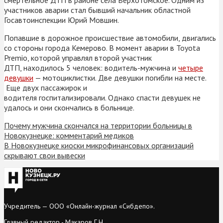
участников аварии стал бывший начальник областной
Госавтоинспекции Юрий Мовшин.
Попавшие в дорожное происшествие автомобили, двигались
со стороны города Кемерово. В
момент аварии в Toyota
Premio, которой управлял второй участник
ДТП, находилось 5 человек: водитель-мужчина и
четыре
девушки
— мотоциклистки. Две девушки погибли на месте.
Еще двух пассажирок и
водителя госпитализировали. Однако спасти девушек не
удалось и они скончались в больнице.
Почему мужчина скончался на территории больницы в
Новокузнецке: комментарий медиков
В Новокузнецке киоски микрофинансовых организаций
скрывают свои вывески
Учредитель — ООО «Онлайн-журнал «Сибдепо».
Главный редактор - Макаров Г.Н.