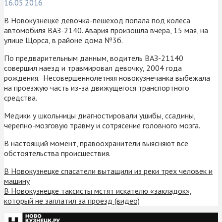
16.05.2016
В Новокузнецке девочка-пешеход попала под колеса
автомобиля ВАЗ-2140. Авария произошла вчера, 15 мая, на
улице Щорса, в районе дома №3б.
По предварительным данным, водитель ВАЗ-21140
совершил наезд и травмировал девочку, 2004 года
рождения. Несовершеннолетняя новокузнечанка выбежала
на проезжую часть из-за движущегося транспортного
средства.
Медики у школьницы диагностировали ушибы, ссадины,
черепно-мозговую травму и сотрясение головного мозга.
В настоящий момент, правоохранители выясняют все
обстоятельства происшествия.
В Новокузнецке спасатели вытащили из реки трех человек и
машину
В Новокузнецке таксисты мстят искателю «закладок»,
который не заплатил за проезд (видео)