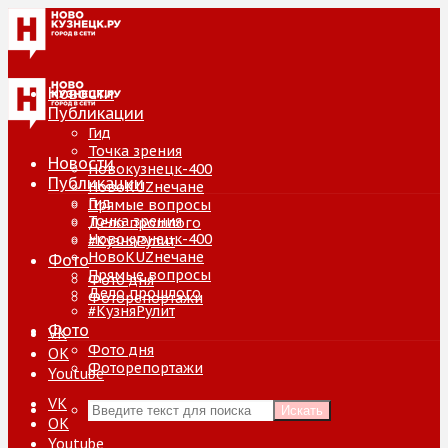
Новости
Публикации
Гид
Точка зрения
Новости
Новокузнецк-400
Публикации
НовоKUZнечане
Гид
Прямые вопросы
Точка зрения
Дело прошлого
Новокузнецк-400
#КузняРулит
НовоKUZнечане
Фото
Прямые вопросы
Фото дня
Дело прошлого
Фоторепортажи
#КузняРулит
Фото
VK
Фото дня
ОК
Фоторепортажи
Youtube
VK
Искать
ОК
Youtube