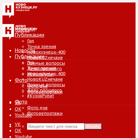
Новости
Публикации
Гид
Точка зрения
Новости
Новокузнецк-400
Публикации
НовоKUZнечане
Гид
Прямые вопросы
Точка зрения
Дело прошлого
Новокузнецк-400
#КузняРулит
НовоKUZнечане
Фото
Прямые вопросы
Фото дня
Дело прошлого
Фоторепортажи
#КузняРулит
Фото
VK
Фото дня
ОК
Фоторепортажи
Youtube
VK
Искать
ОК
Youtube