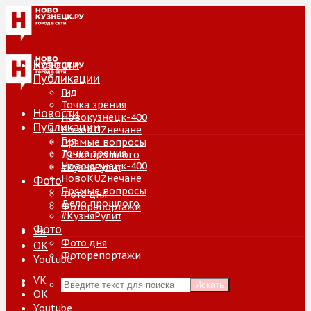
Новости
Публикации
Гид
Точка зрения
Новости
Новокузнецк-400
Публикации
НовоKUZнечане
Гид
Прямые вопросы
Точка зрения
Дело прошлого
Новокузнецк-400
#КузняРулит
НовоKUZнечане
Фото
Прямые вопросы
Фото дня
Дело прошлого
Фоторепортажи
#КузняРулит
Фото
VK
Фото дня
ОК
Фоторепортажи
Youtube
VK
Искать
ОК
Youtube