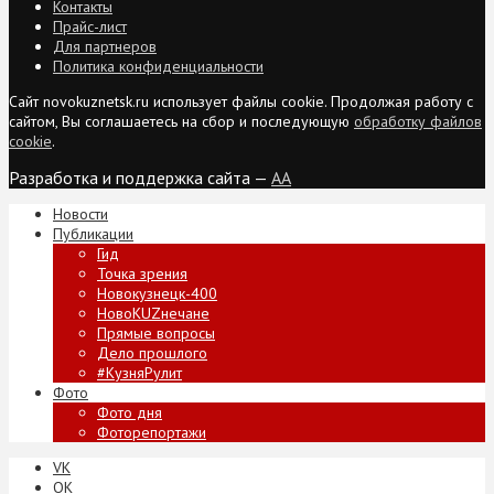
Контакты
Прайс-лист
Для партнеров
Политика конфиденциальности
Сайт novokuznetsk.ru использует файлы cookie. Продолжая работу с
сайтом, Вы соглашаетесь на сбор и последующую
обработку файлов
cookie
.
Разработка и поддержка сайта —
AA
Новости
Публикации
Гид
Точка зрения
Новокузнецк-400
НовоKUZнечане
Прямые вопросы
Дело прошлого
#КузняРулит
Фото
Фото дня
Фоторепортажи
VK
ОК