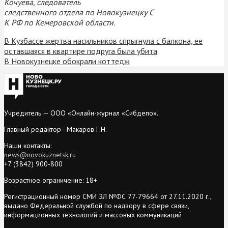
Кочуева, следователь
следственного отдела по Новокузнецку С
К РФ по Кемеровской области.
В Кузбассе жертва насильников спрыгнула с балкона, ее
оставшаяся в квартире подруга была убита
В Новокузнецке обокрали коттедж
Учредитель — ООО «Онлайн-журнал «Сибдепо».
Главный редактор - Макаров Г.Н.
Наши контакты:
news@novokuznetsk.ru
+7 (3842) 900-800
Возрастное ограничение: 18+
Регистрационный номер СМИ ЭЛ №ФС 77-79664 от 27.11.2020 г.,
выдано Федеральной службой по надзору в сфере связи,
информационных технологий и массовых коммуникаций