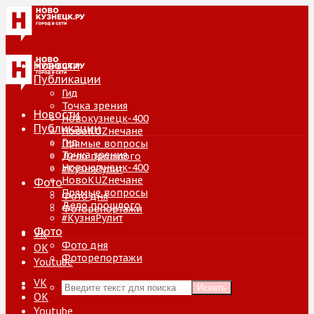
Новости
Публикации
Гид
Точка зрения
Новости
Новокузнецк-400
Публикации
НовоKUZнечане
Гид
Прямые вопросы
Точка зрения
Дело прошлого
Новокузнецк-400
#КузняРулит
НовоKUZнечане
Фото
Прямые вопросы
Фото дня
Дело прошлого
Фоторепортажи
#КузняРулит
Фото
VK
Фото дня
ОК
Фоторепортажи
Youtube
VK
Искать
ОК
Youtube