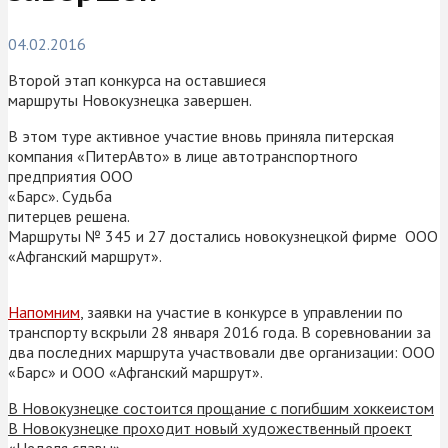
04.02.2016
Второй этап конкурса на оставшиеся
маршруты Новокузнецка завершен.
В этом туре активное участие вновь приняла питерская
компания «ПитерАвто» в лице автотранспортного
предприятия ООО
«Барс».
Судьба
питерцев решена.
Маршруты № 345 и 27 достались новокузнецкой фирме ООО
«Афганский маршрут».
Напомним
, заявки на участие в конкурсе в управлении по
транспорту вскрыли 28 января 2016 года. В соревновании за
два последних маршрута участвовали две организации:
ООО
«Барс» и ООО «Афганский маршрут».
В Новокузнецке состоится прощание с погибшим хоккеистом
В Новокузнецке проходит новый художественный проект
«Неделя славы»