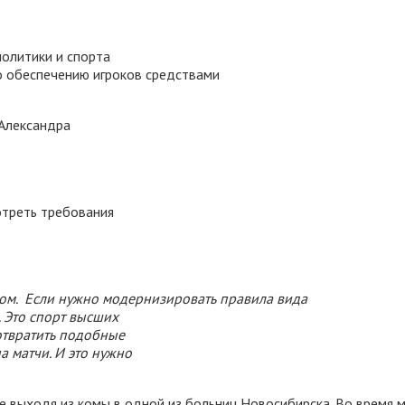
олитики и спорта
по обеспечению игроков средствами
 Александра
отреть требования
ом. Если нужно модернизировать правила вида
. Это спорт высших
отвратить подобные
а матчи. И это нужно
, не выходя из комы в одной из больниц Новосибирска. Во время