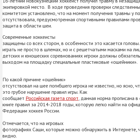
16-летний новокузнецкий хоккеист получил травму в незащищ
экипировкой место. В ходе проведения проверки следственн
комитетом установлено, что на момент получения травмы у п
отсутствовала, предусмотренная спортивными правилами про
защита в области шеи.
Современные хоккеисты
защищены со всех сторон, в особенности это касается голов
играть не просто в шлемах, но и с решетчатыми масками на л
детских и юношеских соревнованиях игроки должны обязател
выходом на площадку специальные пластиковые «ошейники».
По какой причине «ошейник»
отсутствовал на шее погибшего игрока не известно, но ясно, ч
это грубое нарушение правил игры. Как
сообщает
Российская газета спорт
, данная норма прописана в
книге правил за 2014-2018 годы, которую легко найти на офи
Федерации хоккея России.
Отмечается, что на игровых
фотографиях Саши, которые можно обнаружить в Интернете, 
видно.