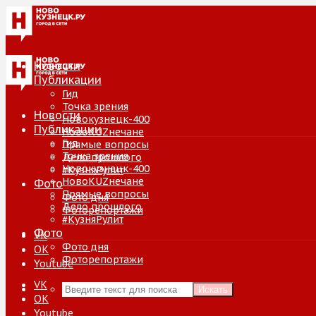
Новости
Публикации
Гид
Точка зрения
Новости
Новокузнецк-400
Публикации
НовоKUZнечане
Гид
Прямые вопросы
Точка зрения
Дело прошлого
Новокузнецк-400
#КузняРулит
НовоKUZнечане
Фото
Прямые вопросы
Фото дня
Дело прошлого
Фоторепортажи
#КузняРулит
Фото
VK
Фото дня
ОК
Фоторепортажи
Youtube
VK
Искать
ОК
Youtube