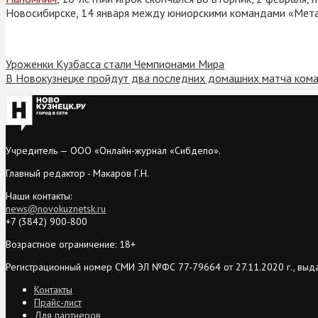
Новосибирске, 14 января между юниорскими командами «Мета
Уроженки Кузбасса стали Чемпионами Мира
В Новокузнецке пройдут два последних домашних матча ком
Учредитель — ООО «Онлайн-журнал «Сибдепо».
Главный редактор - Макаров Г.Н.
Наши контакты:
news@novokuznetsk.ru
+7 (3842) 900-800
Возрастное ограничение: 18+
Регистрационный номер СМИ ЭЛ №ФС 77-79664 от 27.11.2020 г., выд
Контакты
Прайс-лист
Для партнеров