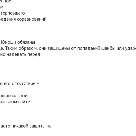
енное
ым
отерпевшего
ведения соревнований,
ы. Юноши обязаны
ице. Таким образом, они защищены от попаданий шайбы или удар
ьно надевать перед
то его отсутствие –
 официальной
циальном сайте
часто никакой защиты не