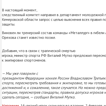
В настоящий момент,
следственный комитет направил в департамент молодежной п
Кемеровской области запрос с целью выяснения всех правил 
защиты.
Виновен ли тренерский состав команды «Металлург» в гибели
Орехова станет известно позже.
Добавим, что в связи с трагической смертью
игрока, министр спорта РФ Виталий Мутко предложил пересм
к экипировке спортсменов.
— Мы уже говорили с
президентом Федерации хоккея России Владиславом Третьяк
спорта, пересмотреть требования к экипировке, то мы готовы
достижений и, к сожалению, такое случается. Но можно пред
ситуации, пересмотрев стандарты, правила допуска игроков н
сделать сегодня, — сообщил Виталий Мутко.
Напомним
, 16-летний игрок скончался во вторник, 2 февраля