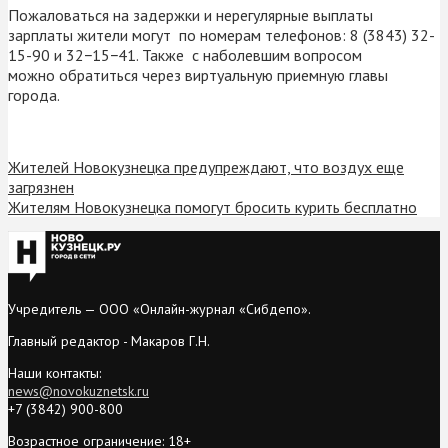
Пожаловаться на задержки и нерегулярные выплаты
зарплаты жители могут
по номерам телефонов:
8 (3843) 32-
15-90 и 32−15−41. Также с наболевшим вопросом
можно обратиться через виртуальную приемную главы
города.
Жителей Новокузнецка предупреждают, что воздух еще
загрязнен
Жителям Новокузнецка помогут бросить курить бесплатно
Учредитель — ООО «Онлайн-журнал «Сибдепо».
Главный редактор - Макаров Г.Н.
Наши контакты:
news@novokuznetsk.ru
+7 (3842) 900-800
Возрастное ограничение: 18+