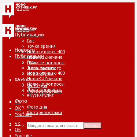
Новости
Публикации
Гид
Точка зрения
Новости
Новокузнецк-400
Публикации
НовоKUZнечане
Гид
Прямые вопросы
Точка зрения
Дело прошлого
Новокузнецк-400
#КузняРулит
НовоKUZнечане
Фото
Прямые вопросы
Фото дня
Дело прошлого
Фоторепортажи
#КузняРулит
Фото
VK
Фото дня
ОК
Фоторепортажи
Youtube
VK
Искать
ОК
Youtube