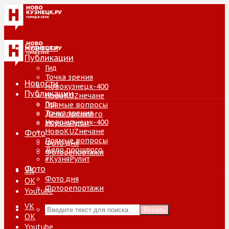
Новости
Публикации
Гид
Точка зрения
Новости
Новокузнецк-400
Публикации
НовоKUZнечане
Гид
Прямые вопросы
Точка зрения
Дело прошлого
Новокузнецк-400
#КузняРулит
НовоKUZнечане
Фото
Прямые вопросы
Фото дня
Дело прошлого
Фоторепортажи
#КузняРулит
Фото
VK
Фото дня
ОК
Фоторепортажи
Youtube
VK
Искать
ОК
Youtube