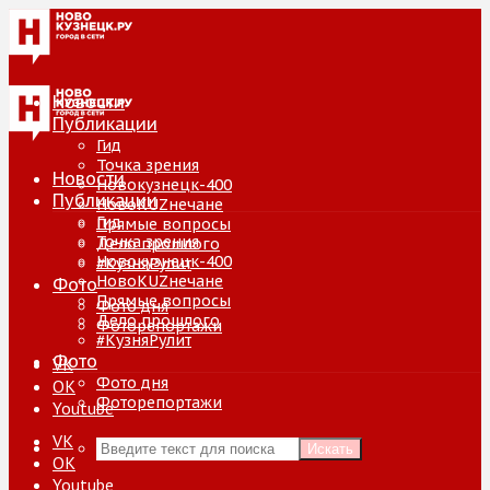
Новости
Публикации
Гид
Точка зрения
Новости
Новокузнецк-400
Публикации
НовоKUZнечане
Гид
Прямые вопросы
Точка зрения
Дело прошлого
Новокузнецк-400
#КузняРулит
НовоKUZнечане
Фото
Прямые вопросы
Фото дня
Дело прошлого
Фоторепортажи
#КузняРулит
Фото
VK
Фото дня
ОК
Фоторепортажи
Youtube
VK
Искать
ОК
Youtube