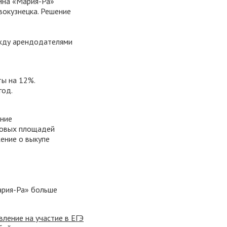
ина «Мария-Ра»
вокузнецка. Решение
жду арендодателями
ы на 12%.
год.
ание
говых площадей
ение о выкупе
Мария-Ра» больше
ление на участие в ЕГЭ