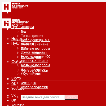
Новости
Публикации
Гид
Точка зрения
Новости
Новокузнецк-400
Публикации
НовоKUZнечане
Гид
Прямые вопросы
Точка зрения
Дело прошлого
Новокузнецк-400
#КузняРулит
НовоKUZнечане
Фото
Прямые вопросы
Фото дня
Дело прошлого
Фоторепортажи
#КузняРулит
Фото
VK
Фото дня
ОК
Фоторепортажи
Youtube
VK
Искать
ОК
Youtube