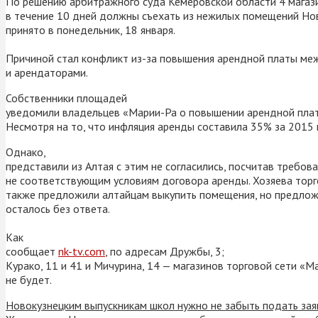
По решению арбитражного суда Кемеровской области 4 магаз
в течение 10 дней должны съехать из нежилых помещений Но
принято в понедельник, 18 января.
Причиной стал конфликт
из-за повышения арендной платы
ме
и арендаторами.
Собственники площадей
уведомили владельцев «Марии-Ра о повышении арендной плат
Несмотря на то, что инфляция аренды составила 35% за 2015 
Однако,
представили из Алтая с этим не согласились, посчитав требов
не соответствующим условиям договора аренды. Хозяева тор
также предложили алтайцам выкупить помещения, но предлож
осталось без ответа.
Как
сообщает
nk-tv.com
, по адресам Дружбы, 3;
Курако, 11 и 41 и Мичурина, 14 — магазинов торговой сети «
не будет.
Новокузнецким выпускникам школ нужно не забыть подать заяв