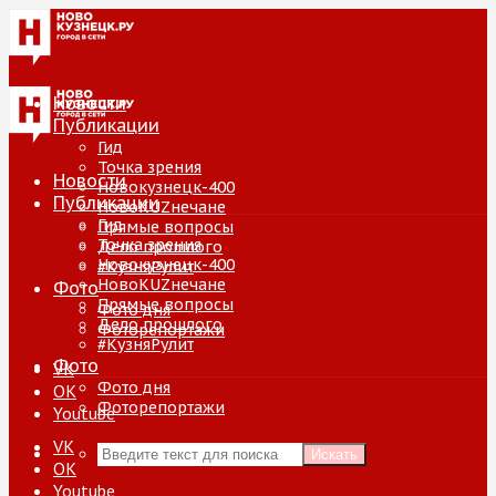
Новости
Публикации
Гид
Точка зрения
Новости
Новокузнецк-400
Публикации
НовоKUZнечане
Гид
Прямые вопросы
Точка зрения
Дело прошлого
Новокузнецк-400
#КузняРулит
НовоKUZнечане
Фото
Прямые вопросы
Фото дня
Дело прошлого
Фоторепортажи
#КузняРулит
Фото
VK
Фото дня
ОК
Фоторепортажи
Youtube
VK
Искать
ОК
Youtube